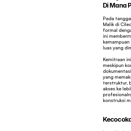
Di Mana P
Pada tanggal
Malik di Cil
formal dengan
ini membentu
kemampuan d
luas yang dim
Kemitraan i
meskipun kon
dokumentasi
yang memaka
terstruktur,
akses ke leb
profesionaln
konstruksi m
Kecocoka