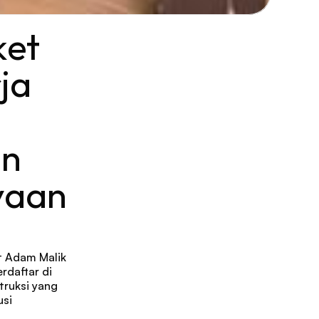
et 
a 
n 
aan 
 Adam Malik 
daftar di 
uksi yang 
si 