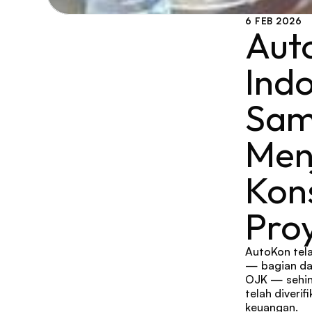
6 FEB 2026
Aut
Indo
Sama
Men
Kon
Pro
AutoKon tela
— bagian dar
OJK — sehin
telah diverif
keuangan.