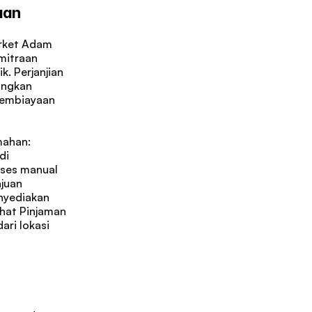
aan
rket Adam 
mitraan 
. Perjanjian 
ngkan 
embiayaan 
ahan: 
i 
ses manual 
uan 
nyediakan 
hat Pinjaman 
ri lokasi 