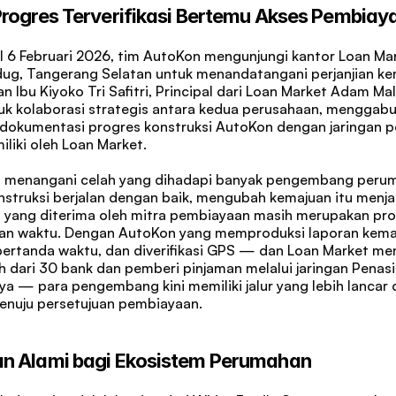
rogres Terverifikasi Bertemu Akses Pembiay
 6 Februari 2026, tim AutoKon mengunjungi kantor Loan Ma
edug, Tangerang Selatan untuk menandatangani perjanjian ke
 Ibu Kiyoko Tri Safitri, Principal dari Loan Market Adam Malik
k kolaborasi strategis antara kedua perusahaan, menggabu
okumentasi progres konstruksi AutoKon dengan jaringan p
iliki oleh Loan Market.
ni menangani celah yang dihadapi banyak pengembang perum
struksi berjalan dengan baik, mengubah kemajuan itu menjad
 yang diterima oleh mitra pembiayaan masih merupakan pro
n waktu. Dengan AutoKon yang memproduksi laporan kemaj
 bertanda waktu, dan diverifikasi GPS — dan Loan Market me
ih dari 30 bank dan pemberi pinjaman melalui jaringan Penasi
ya — para pengembang kini memiliki jalur yang lebih lancar da
enuju persetujuan pembiayaan.
n Alami bagi Ekosistem Perumahan