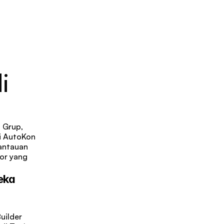
 
 Grup, 
i AutoKon 
ntauan 
r yang 
ka 
ilder 