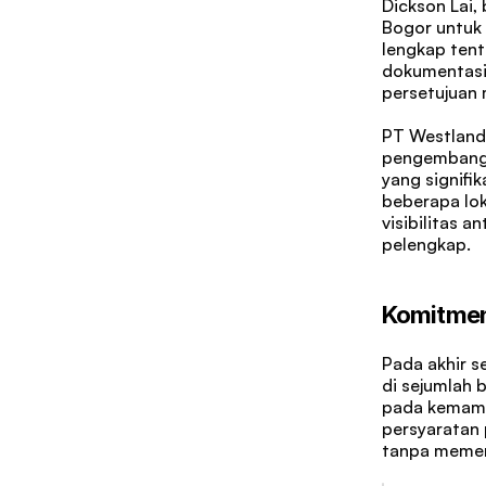
Dickson Lai,
Bogor untuk 
lengkap tent
dokumentasi 
persetujuan m
PT Westland 
pengembang 
yang signifi
beberapa lo
visibilitas a
pelengkap.
Komitmen
Pada akhir s
di sejumlah 
pada kemamp
persyaratan
tanpa memer