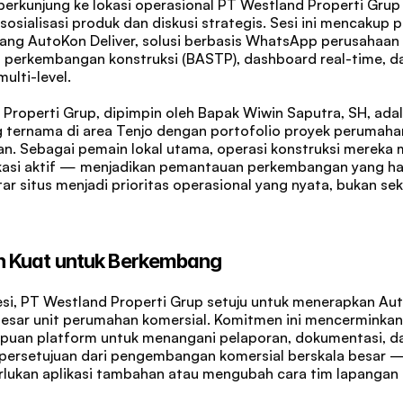
 berkunjung ke lokasi operasional PT Westland Properti Grup d
sosialisasi produk dan diskusi strategis. Sesi ini mencakup 
ang AutoKon Deliver, solusi berbasis WhatsApp perusahaan 
perkembangan konstruksi (BASTP), dashboard real-time, dan 
ulti-level.
Properti Grup, dipimpin oleh Bapak Wiwin Saputra, SH, adal
ternama di area Tenjo dengan portofolio proyek perumahan
kan. Sebagai pemain lokal utama, operasi konstruksi mereka
kasi aktif — menjadikan pemantauan perkembangan yang ha
ntar situs menjadi prioritas operasional yang nyata, bukan sek
 Kuat untuk Berkembang
esi, PT Westland Properti Grup setuju untuk menerapkan Aut
besar unit perumahan komersial. Komitmen ini mencerminkan 
uan platform untuk menangani pelaporan, dokumentasi, da
 persetujuan dari pengembangan komersial berskala besar 
lukan aplikasi tambahan atau mengubah cara tim lapangan 