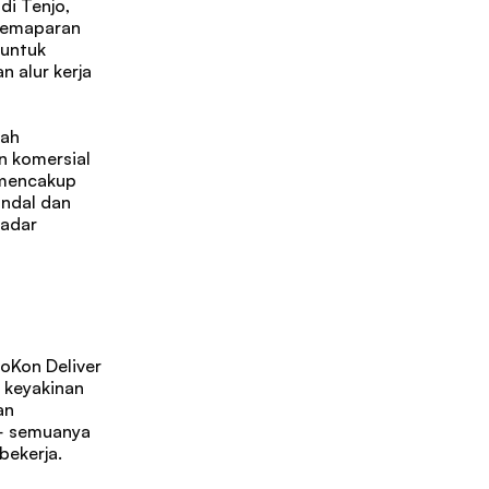
i Tenjo, 
pemaparan 
untuk 
alur kerja 
ah 
 komersial 
 mencakup 
ndal dan 
adar 
oKon Deliver 
keyakinan 
n 
— semuanya 
bekerja.