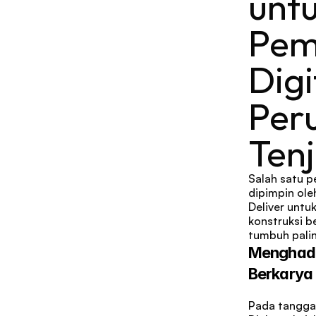
unt
Pem
Digi
Per
Ten
Salah satu p
dipimpin ole
Deliver unt
konstruksi b
tumbuh palin
Menghadi
Berkarya
Pada tanggal